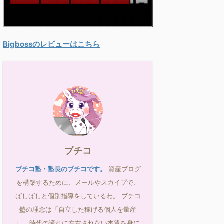
Bigbossのレビューはこちら
ブチコ
ブチコ塾・塾長のブチコです。
資産ブログ
を構築するために、メールやスカイプで、
ばしばしと個別指導をしているわ。 ブチコ
塾の理念は「自立した稼げる個人を量産
し、時代の流れに左右されない本質を身に