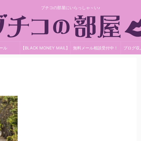
ブチコの部屋にいらっしゃ～い♪
ール
【BLACK MONEY MAIL】
無料メール相談受付中！
ブログ収