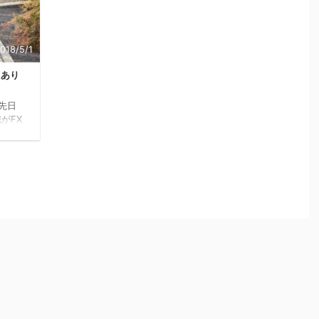
018/5/1
にあり
先日
がFX
0万円
流れて
 愛知県
利益
を脱
局に
屋国税
介住
、難波