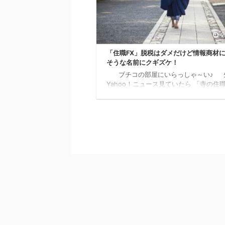
2
「住職FX」脱税はダメだけど情報商材
そうな名前にクギズケ！
ブチコの部屋にいらっしゃ～い♪ 
Yahoo！ニュース見ていたら 「寺の住職
等で得た利益2億円超を 申告せずに310
脱税で告発された」 というニュースが
きて・・・ headlines.yahoo.co.jp
犬山市の寺の住職の男がＦＸなどで得た
を申告せず、所得税およそ３１００万円
税した所得税法違反の疑いで名古屋国税
告発されたことが分かりました。 名古
局に告発されたのは「常満寺」の難波俊
職（４５）です。 関係者によりますと
...