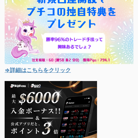
の魔術師出た～！？ 5月
31日の早朝、 なかなか
上場しないWithコインに
シビレをきらしたふくち
ゃんが アタシにLINEで
メッセしてきた。 ふくち
ゃんは、 ...
⇒詳細はこちらをクリック