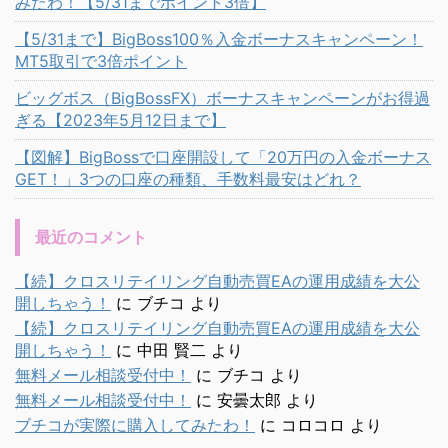
みたわ！【5/31までポイント3倍】
【5/31まで】BigBoss100％入金ボーナスキャンペーン！
MT5取引で3倍ポイント
ビッグボス（BigBossFX）ボーナスキャンペーンがお得過
ぎる【2023年5月12日まで】
【図解】BigBossで口座開設して「20万円の入金ボーナス
GET！」3つの口座の種類、手数料最安はどれ？
最近のコメント
【続】クロスリテイリング自動売買EAの運用成績を大公
開しちゃう！
に
ブチコ
より
【続】クロスリテイリング自動売買EAの運用成績を大公
開しちゃう！
に
中田 賢二
より
無料メール相談受付中！
に
ブチコ
より
無料メール相談受付中！
に
安曇太郎
より
ブチコが実際に購入してみたわ！
に
コロコロ
より