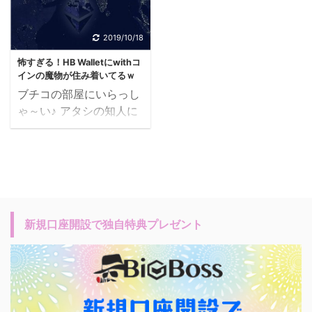
2019/10/18
怖すぎる！HB Walletにwithコ
インの魔物が住み着いてるｗ
ブチコの部屋にいらっし
ゃ～い♪ アタシの知人に
withコインに
11ETH（100万円） 投資
したという投資家さん が
いるんだけど、 （以下、
ふくちゃん） ふくちゃん
から withコインを受け取
新規口座開設で独自特典プレゼント
るハズだったという HB
Walletの画像が送られて
きて ビックリ！！ なん
か得体の知れない 魔物が
住み着いてるようでｗｗ
HB Walletにwithコイン