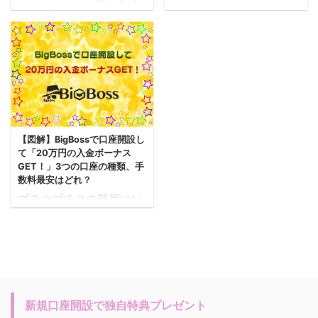
らっしゃ～い♪ 再び入金
らっしゃ～い♪ このペー
のポイントがGETでき
維持手数料が徴収される
クレジットボーナスを手
ジでは、ビッグボス
る」というキャンペーン
方針となったからね。
に入れるチャンスよ！ ※
（BigBossFX）のボーナ
が行われているんだけ
結論から言うと、 口座維
追記： 【5/31まで】
スキャンペーンがお得過
ど、BBQアプリを使う場
持手数料に関しては、休
BigBoss100％入金ボー
ぎるので、まとめていく
合はMT4でトレードして
眠ユーザーとなった日の
ナスキャンペーンが延長
わ。 2023年の最新情報
もポイント3倍の対象と
１か月後から月額５ドル
となりました！
を載せていくので、是非
なっていたから♪
が毎月徴収されます。
2023/4/7
BigBoss（海外FX証券会
チェックしてみてね！ ※
【2023年 ...
（全ての対象口座におい
【図解】BigBossで口座開設し
社）のお得なキャンペー
一番最初の見出し（目
て） ...
て「20万円の入金ボーナス
ンが開催中なので情報を
次）をご覧ください
GET！」3つの口座の種類、手
載せておくわ。 【2023
ブチコブチコのブログ
数料最安はどれ？
年5/31まで開催】
経由で新規に口座を開設
ブチコブチコの部屋にい
100％入金ボーナスキャ
された方にプレゼントし
らっしゃ～い♪ 【お知ら
ンペーン
MT5取引で
ちゃう！
ブチコよ
せ】 ブチコ経由で
「BigBossポイント3
り、独自特典 勝率96％
BigBossの口座を新規で
倍」
BBQについては
「馬トレde勝ち逃げトレ
開設された方に
ブチ
「MT4/MT5の両方が
ード～積み上げが命～」
コから【独自特典（馬ト
BigBossポイント3 ...
詳細はこちらの記事を確
レde勝ち逃げトレード～
新規口座開設で独自特典プレゼント
認してね。 Big ...