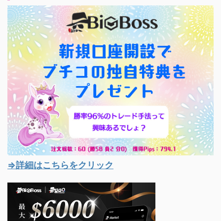
積み上げが命～）】をプ
レゼントしちゃう！ ブチ
コの勝率96％のトレード
手法を特典にて公開して
いるからお楽しみに♪
⇒ブチコ経由で口座開設
して独自特典をGETす
る！ 詳細は、この記事
に書きました。
BigBossFXで新規口座開
設してブチコの独自特典
を ...
⇒詳細はこちらをクリック