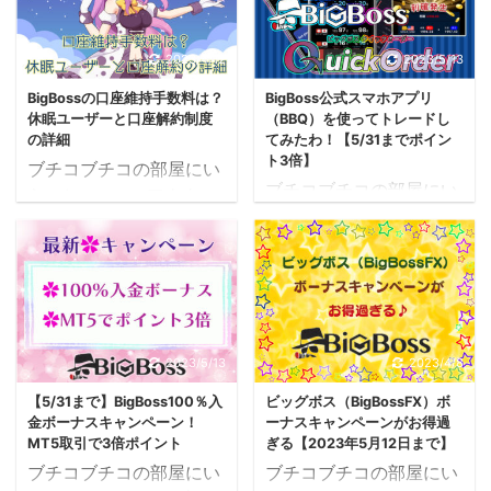
2023/4/12
2023/5/13
BigBossの口座維持手数料は？
BigBoss公式スマホアプリ
休眠ユーザーと口座解約制度
（BBQ）を使ってトレードし
の詳細
てみたわ！【5/31までポイン
ト3倍】
ブチコブチコの部屋にい
ブチコブチコの部屋にい
らっしゃ～い♪ アナタ
らっしゃ～い♪ 今回、
は、BigBossの口座維持
BigBoss公式スマホアプ
手数料について正しく理
リ（BBQ）を使ってトレ
解しているかしら？ 以前
ードしてみたの。 アタ
の口座維持手数料は“無
シってFXトレードは普段
料”という認識のままで
はパソコンで行うんだけ
いるなら・・・ちょっと
2023/5/13
2023/4/8
ど、今回、スマホでやっ
注意したほうがいいかも
てみようかなと思った理
【5/31まで】BigBoss100％入
ビッグボス（BigBossFX）ボ
よ。 だって、2022年11
金ボーナスキャンペーン！
ーナスキャンペーンがお得過
由があるのよ。 それは
月1日(火)より「休眠ユー
MT5取引で3倍ポイント
ぎる【2023年5月12日まで】
ね、現在、 「MT5でト
ザー制度／口座解約制
ブチコブチコの部屋にい
ブチコブチコの部屋にい
レードすると通常の3倍
度」が導入されて、口座