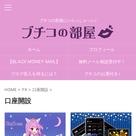
ブチコの部屋にいらっしゃ～い♪
ホーム
プロフィール
【BLACK MONEY MAIL】
無料メール相談受付中！
ブログ収入を得るには？
ブチコのお墨付き♪
HOME
>
FX
>
口座開設
>
口座開設