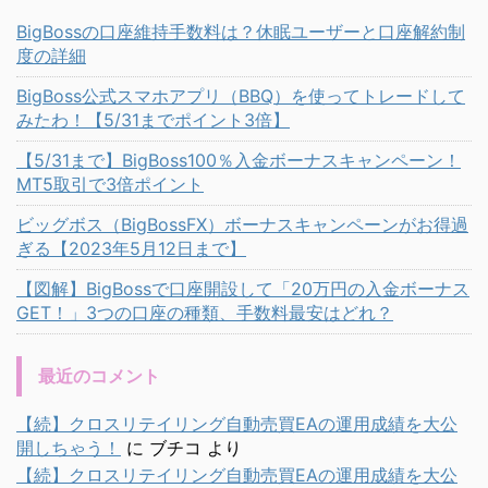
BigBossの口座維持手数料は？休眠ユーザーと口座解約制
度の詳細
BigBoss公式スマホアプリ（BBQ）を使ってトレードして
みたわ！【5/31までポイント3倍】
【5/31まで】BigBoss100％入金ボーナスキャンペーン！
MT5取引で3倍ポイント
ビッグボス（BigBossFX）ボーナスキャンペーンがお得過
ぎる【2023年5月12日まで】
【図解】BigBossで口座開設して「20万円の入金ボーナス
GET！」3つの口座の種類、手数料最安はどれ？
最近のコメント
【続】クロスリテイリング自動売買EAの運用成績を大公
開しちゃう！
に
ブチコ
より
【続】クロスリテイリング自動売買EAの運用成績を大公