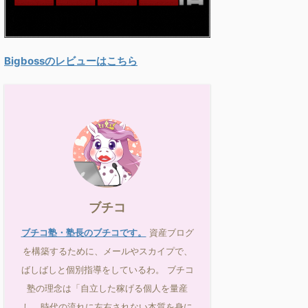
Bigbossのレビューはこちら
ブチコ
ブチコ塾・塾長のブチコです。
資産ブログ
を構築するために、メールやスカイプで、
ばしばしと個別指導をしているわ。 ブチコ
塾の理念は「自立した稼げる個人を量産
し、時代の流れに左右されない本質を身に