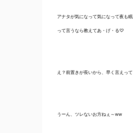
アナタが気になって気になって夜も眠
って言うなら教えてあ・げ・る♡
え？前置きが長いから、早く言えって
うーん、ツレないお方ねぇ～ww