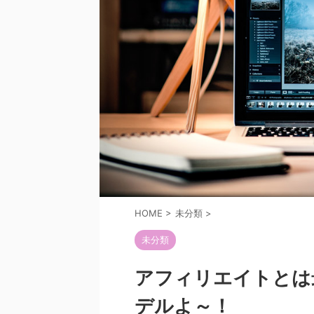
HOME
>
未分類
>
未分類
アフィリエイトとは
デルよ～！