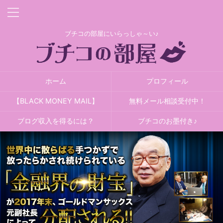
ブチコの部屋にいらっしゃ～い♪
ホーム
プロフィール
【BLACK MONEY MAIL】
無料メール相談受付中！
ブログ収入を得るには？
ブチコのお墨付き♪